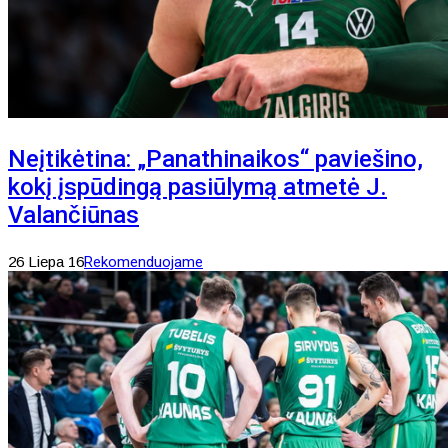
Neįtikėtina: „Panathinaikos“ paviešino,
kokį įspūdingą pasiūlymą atmetė J.
Valančiūnas
26 Liepa 16
Rekomenduojame