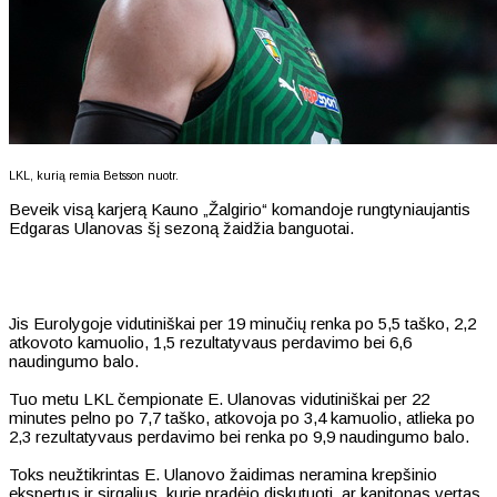
LKL, kurią remia Betsson nuotr.
Beveik visą karjerą Kauno „Žalgirio“ komandoje rungtyniaujantis
Edgaras Ulanovas šį sezoną žaidžia banguotai.
Jis Eurolygoje vidutiniškai per 19 minučių renka po 5,5 taško, 2,2
atkovoto kamuolio, 1,5 rezultatyvaus perdavimo bei 6,6
naudingumo balo.
Tuo metu LKL čempionate E. Ulanovas vidutiniškai per 22
minutes pelno po 7,7 taško, atkovoja po 3,4 kamuolio, atlieka po
2,3 rezultatyvaus perdavimo bei renka po 9,9 naudingumo balo.
Toks neužtikrintas E. Ulanovo žaidimas neramina krepšinio
ekspertus ir sirgalius, kurie pradėjo diskutuoti, ar kapitonas vertas