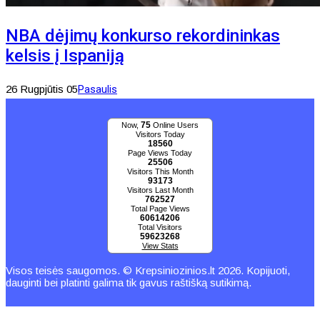
NBA dėjimų konkurso rekordininkas
kelsis į Ispaniją
26 Rugpjūtis 05
Pasaulis
75
Now,
Online Users
Visitors Today
18560
Page Views Today
25506
Visitors This Month
93173
Visitors Last Month
762527
Total Page Views
60614206
Total Visitors
59623268
View Stats
Visos teisės saugomos. © Krepsiniozinios.lt 2026. Kopijuoti,
dauginti bei platinti galima tik gavus raštišką sutikimą.