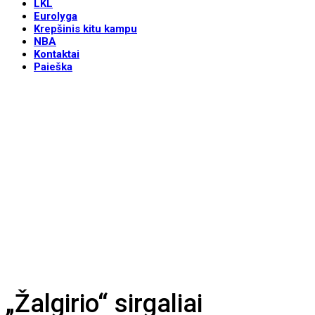
LKL
Eurolyga
Krepšinis kitu kampu
NBA
Kontaktai
Paieška
„Žalgirio“ sirgaliai