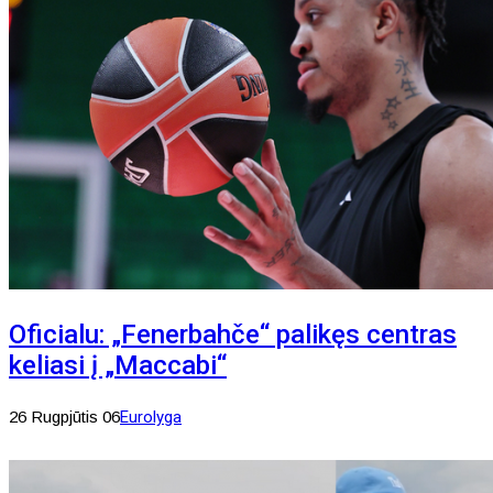
Oficialu: „Fenerbahče“ palikęs centras
keliasi į „Maccabi“
26 Rugpjūtis 06
Eurolyga