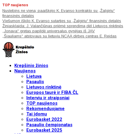
TOP naujienos
Nustebins ne vieną: paaiškėjo K. Evanso kontrakto su „Žalgiriu“
finansinės detalės
Viešumon iškilo K. Evanso sutarties su „Žalgiriu“ finansinės detalės
Žiniasklaida: J. Valančiūnas priėmė sprendimą dėl Lietuvos rinktinės
„Jonava“ gretas papildė universalus gynėjas iš JAV
„Šiauliams“ atstovaus su lietuviu NCAA dirbęs centras E. Reidas
Krepšinio žinios
Naujienos
Lietuva
Pasaulis
Lietuvos rinktinė
Europos taurė ir FIBA ČL
Interviu ir straipsniai
TOP naujienos
Rekomenduojame
Tai įdomu
Eurobasket 2022
Pasaulio čempionatas
Eurobasket 2025