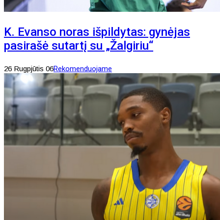
K. Evanso noras išpildytas: gynėjas
pasirašė sutartį su „Žalgiriu“
26 Rugpjūtis 06
Rekomenduojame