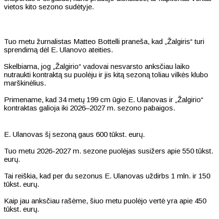
vietos kito sezono sudėtyje.
Tuo metu žurnalistas Matteo Bottelli praneša, kad „Žalgiris“ turi
sprendimą dėl E. Ulanovo ateities.
Skelbiama, jog „Žalgirio“ vadovai nesvarsto anksčiau laiko
nutraukti kontraktą su puolėju ir jis kitą sezoną toliau vilkės klubo
marškinėlius.
Primename, kad 34 metų 199 cm ūgio E. Ulanovas ir „Žalgirio“
kontraktas galioja iki 2026–2027 m. sezono pabaigos.
E. Ulanovas šį sezoną gaus 600 tūkst. eurų.
Tuo metu 2026-2027 m. sezone puolėjas susižers apie 550 tūkst.
eurų.
Tai reiškia, kad per du sezonus E. Ulanovas uždirbs 1 mln. ir 150
tūkst. eurų.
Kaip jau anksčiau rašėme, šiuo metu puolėjo vertė yra apie 450
tūkst. eurų.