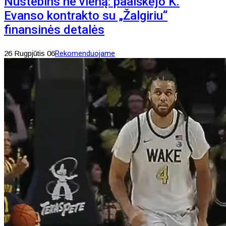
Nustebins ne vieną: paaiškėjo K.
Evanso kontrakto su „Žalgiriu“
finansinės detalės
26 Rugpjūtis 06
Rekomenduojame