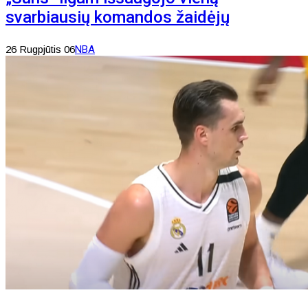
svarbiausių komandos žaidėjų
26 Rugpjūtis 06
NBA