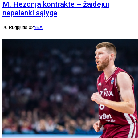
M. Hezonja kontrakte – žaidėjui
nepalanki sąlyga
26 Rugpjūtis 02
NBA