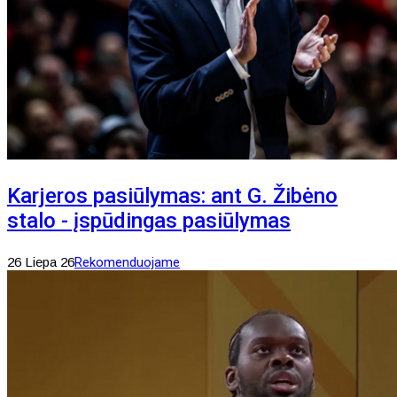
Karjeros pasiūlymas: ant G. Žibėno
stalo - įspūdingas pasiūlymas
26 Liepa 26
Rekomenduojame