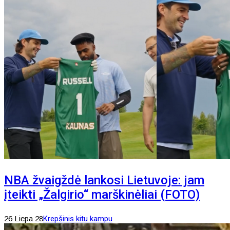
NBA žvaigždė lankosi Lietuvoje: jam
įteikti „Žalgirio“ marškinėliai (FOTO)
26 Liepa 28
Krepšinis kitu kampu