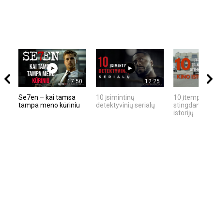
17:50
12:25
Se7en – kai tamsa
10 įsimintinų
10 įtemptų, kr
tampa meno kūriniu
detektyvinių serialų
stingdančių ki
istorijų