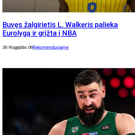
Buvęs žalgirietis L. Walkeris palieka
Eurolygą ir grįžta į NBA
26 Rugpjūtis 06
Rekomenduojame