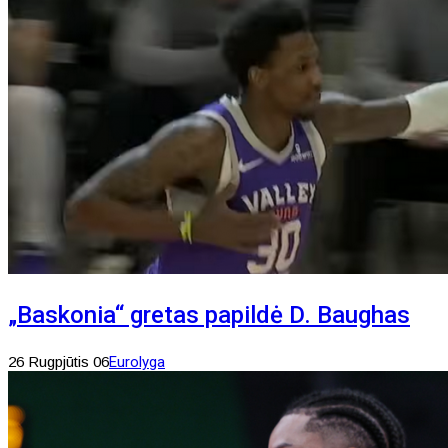
„Baskonia“ gretas papildė D. Baughas
26 Rugpjūtis 06
Eurolyga