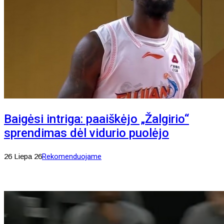
Baigėsi intriga: paaiškėjo „Žalgirio“
sprendimas dėl vidurio puolėjo
26 Liepa 26
Rekomenduojame