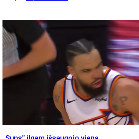
„Suns“ ilgam išsaugojo vieną