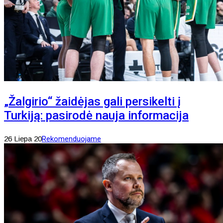
„Žalgirio“ žaidėjas gali persikelti į
Turkiją: pasirodė nauja informacija
26 Liepa 20
Rekomenduojame