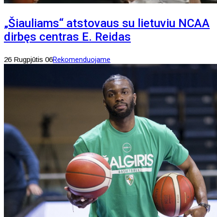
„Šiauliams“ atstovaus su lietuviu NCAA
dirbęs centras E. Reidas
26 Rugpjūtis 06
Rekomenduojame