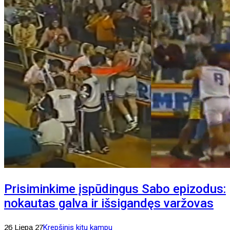
Prisiminkime įspūdingus Sabo epizodus:
nokautas galva ir išsigandęs varžovas
26 Liepa 27
Krepšinis kitu kampu