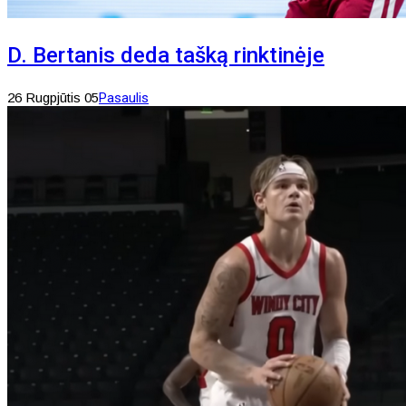
D. Bertanis deda tašką rinktinėje
26 Rugpjūtis 05
Pasaulis