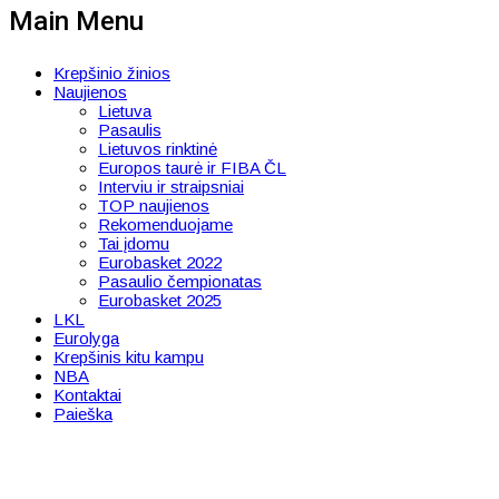
Main Menu
Krepšinio žinios
Naujienos
Lietuva
Pasaulis
Lietuvos rinktinė
Europos taurė ir FIBA ČL
Interviu ir straipsniai
TOP naujienos
Rekomenduojame
Tai įdomu
Eurobasket 2022
Pasaulio čempionatas
Eurobasket 2025
LKL
Eurolyga
Krepšinis kitu kampu
NBA
Kontaktai
Paieška